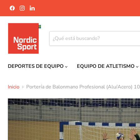
Encuéntrenos
Encuéntrenos
Encuéntrenos
en
en
en
Facebook
Instagram
LinkedIn
DEPORTES DE EQUIPO
EQUIPO DE ATLETISMO
Inicio
Portería de Balonmano Profesional (Alu/Acero) 10