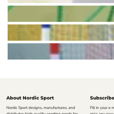
About Nordic Sport
Subscrib
Nordic Sport designs, manufactures, and
Fill in your e
distributes high-quality sporting goods for
miss any new