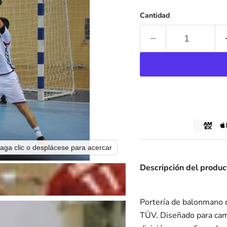
Cantidad
aga clic o desplácese para acercar
Descripción del produc
Portería de balonmano d
TÜV. Diseñado para cam