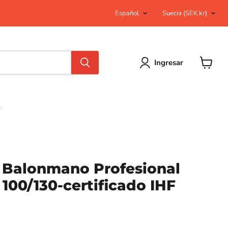
Idioma
País
Español
Suecia
(SEK kr)
Ingresar
Ver
carrito
e Balonmano Profesional
 100/130-certificado IHF