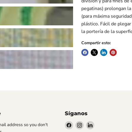
división y para fines de
pegatinas) prolongan la 
(para máxima seguridad).
plástico. Fácil de plega
la portería de la superfi
Compartir esto:
e
Síganos
Encuéntrenos
Encuéntrenos
Encuéntrenos
-mail address so you don't
en
en
en
s