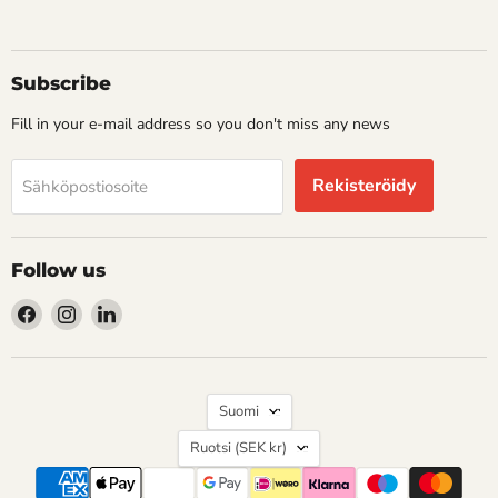
Subscribe
Fill in your e-mail address so you don't miss any news
Rekisteröidy
Sähköpostiosoite
Follow us
Löydä
Löydä
Löydä
meidät
meidät
meidät
osoitteesta
osoitteesta
osoitteesta
Facebook
Instagram
LinkedIn
Kieli
Suomi
Maa
Ruotsi
(SEK kr)