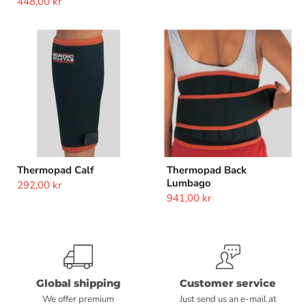
448,00 kr
Thermopad
Thermopad
Calf
Back
Lumbago
Thermopad Calf
Thermopad Back
Lumbago
292,00 kr
941,00 kr
Global shipping
Customer service
We offer premium
Just send us an e-mail at