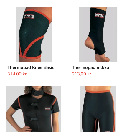
Thermopad
Thermopad
Knee
nilkka
Basic
Thermopad Knee Basic
Thermopad nilkka
314,00 kr
213,00 kr
Thermopad
Thermopad
liivi
housut