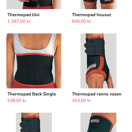
Thermopad liivi
Thermopad housut
1 087,00 kr
840,00 kr
Thermopad
Thermopad
Back
ranne
Single
vasen
Thermopad Back Single
Thermopad ranne vasen
538,00 kr
303,00 kr
Thermopad
Thermopad
ranne
Knee
oikea
Patella