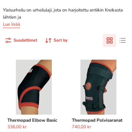
Yleisurheilu on urheilulaji, jota on harjoitettu antiikin Kreikasta
lähtien ja
Lue lisää
Suodattimet
Sort by
Thermopad
Thermopad
Elbow
Polvisaranat
Basic
Thermopad Elbow Basic
Thermopad Polvisaranat
336,00 kr
740,00 kr