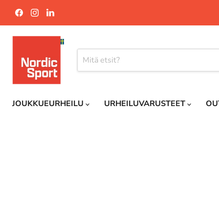
Löydä
Löydä
Löydä
meidät
meidät
meidät
osoitteesta
osoitteesta
osoitteesta
Facebook
Instagram
LinkedIn
JOUKKUEURHEILU
URHEILUVARUSTEET
OU