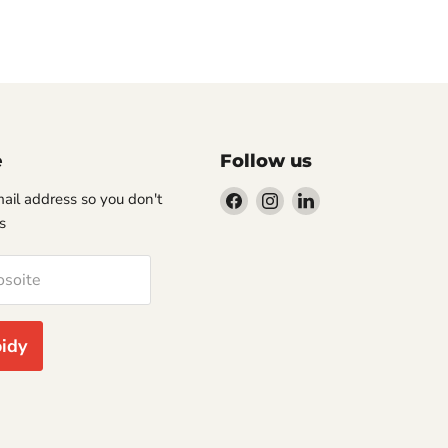
e
Follow us
Löydä
Löydä
Löydä
-mail address so you don't
meidät
meidät
meidät
s
osoitteesta
osoitteesta
osoitteesta
Facebook
Instagram
LinkedIn
osoite
öidy